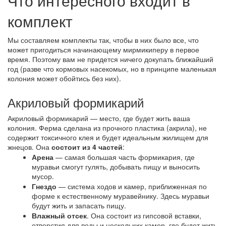
Что интересного входит в
комплект
Мы составляем комплекты так, чтобы в них было все, что
может пригодиться начинающему мирмикиперу в первое
время. Поэтому вам не придется ничего докупать ближайший
год (разве что кормовых насекомых, но в принципе маленькая
колония может обойтись без них).
Акриловый формикарий
Акриловый формикарий — место, где будет жить ваша
колония. Ферма сделана из прочного пластика (акрила), не
содержит токсичного клея и будет идеальным жилищем для
жнецов. Она
состоит из 4 частей
:
Арена
— самая большая часть формикария, где
муравьи смогут гулять, добывать пищу и выносить
мусор.
Гнездо
— система ходов и камер, приближенная по
форме к естественному муравейнику. Здесь муравьи
будут жить и запасать пищу.
Влажный отсек
. Она состоит из гипсовой вставки,
отверстия для воды и нескольких камер, где будет жить