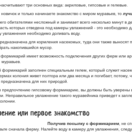
асчитывают три основных вида: акриловые, гипсовые и гелевые.
 новичок и только начинаете знакомство с миром муравьев, то
луч
 его обитателями несложный и занимает всего несколько минут в д
часть которых отведена под камеры увлажнений - это необходимо 
у увлажнения необходимо доливать воду.
редназначена для кормления насекомых, туда они также выносят п
брать накопившийся мусор.
формикарий имеет возможность подключения других ферм или аре
 муравьев.
 формикарий заполнен специальным гелем, который служит насе
ермах колония живет полтора или два месяца и погибает, потому, ч
 предназначена для них природой.
 предпочтению гипсовому формикарию, вы должны быть уверены в 
. Неправильное увлажнение такого муравейника приведет к заплес
колонии.
ление или первое знакомство
Получив посылку с формикарием
, не с
вьте сначала ферму. Налейте воду в камеру для увлажнения, след