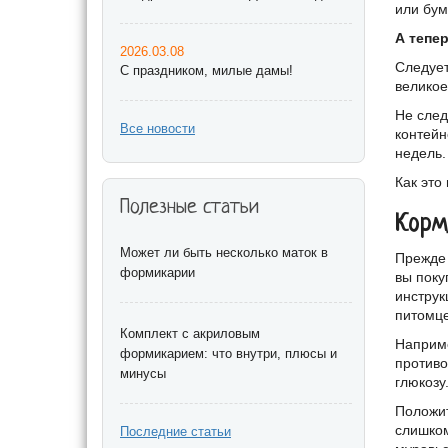
или бум
А тепе
2026.03.08
Следует
С праздником, милые дамы!
великое
Не след
Все новости
контейн
недель.
Как это
Полезные статьи
Корм
Может ли быть несколько маток в
Прежде 
формикарии
вы поку
инструк
питомце
Комплект с акриловым
Наприме
формикарием: что внутри, плюсы и
противо
минусы
глюкозу
Положит
слишком
Последние статьи