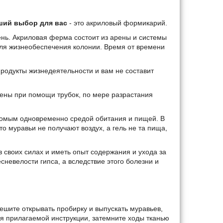
ший выбор для вас
- это акриловый формикарий.
ень. Акриловая ферма состоит из арены и системы
для жизнеобеспечения колонии. Время от времени
родукты жизнедеятельности и вам не составит
ны при помощи трубок, по мере разрастания
комым одновременно средой обитания и пищей. В
то муравьи не получают воздух, а гель не та пища,
своих силах и иметь опыт содержания и ухода за
невелости гипса, а вследствие этого болезни и
пешите открывать пробирку и выпускать муравьев,
уя прилагаемой инструкции, затемните ходы тканью