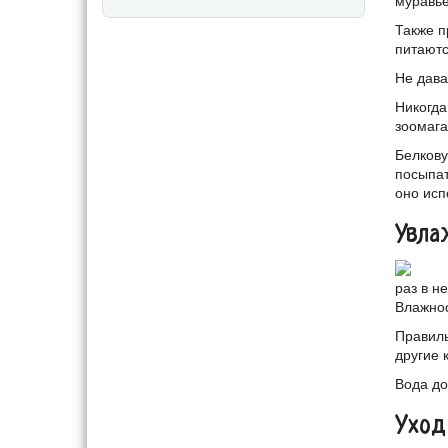
муравье
Также п
питаютс
Не дава
Никогда
зоомага
Белкову
посыпат
оно исп
Увла
раз в н
Влажнос
Правиль
другие 
Вода до
Уход