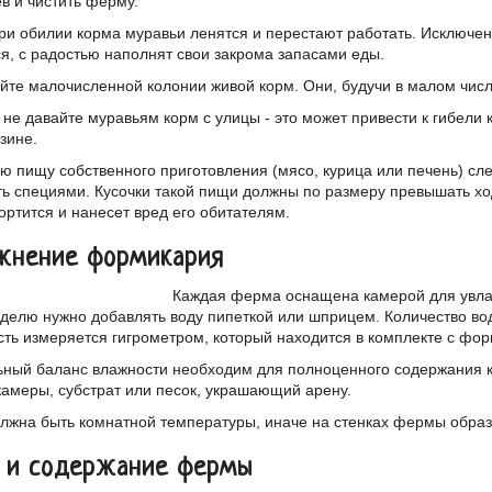
в и чистить ферму.
ри обилии корма муравьи ленятся и перестают работать. Исключен
я, с радостью наполнят свои закрома запасами еды.
йте малочисленной колонии живой корм. Они, будучи в малом числ
 не давайте муравьям корм с улицы - это может привести к гибели
зине.
ю пищу собственного приготовления (мясо, курица или печень) след
ь специями. Кусочки такой пищи должны по размеру превышать ход
ортится и нанесет вред его обитателям.
жнение формикария
Каждая ферма оснащена камерой для увлаж
еделю нужно добавлять воду пипеткой или шприцем. Количество во
ть измеряется гигрометром, который находится в комплекте с фо
ный баланс влажности необходим для полноценного содержания ко
камеры, субстрат или песок, украшающий арену.
лжна быть комнатной температуры, иначе на стенках фермы образу
 и содержание фермы