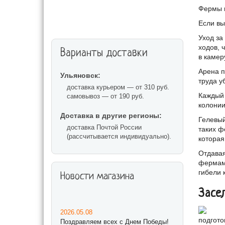
Фермы н
АКСЕССУАРЫ
Если вы
Уход за
ходов, 
Варианты доставки
в камер
Арена п
Ульяновск:
труда у
доставка курьером — от 310 руб.
Каждый 
самовывоз — от 190 руб.
колонии
Доставка в другие регионы:
Гелевый
доставка Почтой России
таких ф
(рассчитывается индивидуально).
которая
Отдавая
фермами
гибели 
Новости магазина
Засе
2026.05.08
подгото
Поздравляем всех с Днем Победы!