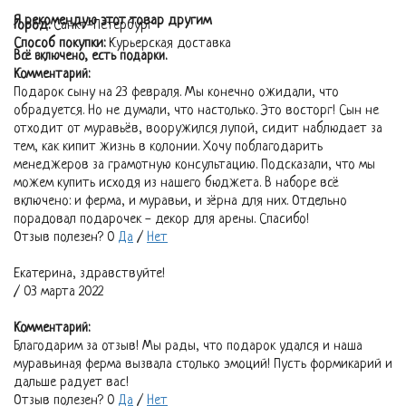
Я рекомендую этот товар другим
Город:
Санкт-Петербург
Способ покупки:
Курьерская доставка
Всё включено, есть подарки.
Комментарий:
Подарок сыну на 23 февраля. Мы конечно ожидали, что
обрадуется. Но не думали, что настолько. Это восторг! Сын не
отходит от муравьёв, вооружился лупой, сидит наблюдает за
тем, как кипит жизнь в колонии. Хочу поблагодарить
менеджеров за грамотную консультацию. Подсказали, что мы
можем купить исходя из нашего бюджета. В наборе всё
включено: и ферма, и муравьи, и зёрна для них. Отдельно
порадовал подарочек - декор для арены. Спасибо!
Отзыв полезен?
0
Да
/
Нет
Екатерина, здравствуйте!
/ 03 марта 2022
Комментарий:
Благодарим за отзыв! Мы рады, что подарок удался и наша
муравьиная ферма вызвала столько эмоций! Пусть формикарий и
дальше радует вас!
Отзыв полезен?
0
Да
/
Нет