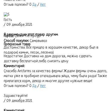
Отзыв полезен?
0
Да
/
Нет
Гость
/ 09 декабря 2021
Я рекомендую этот товар другим
Город:
Санкт-Петербург
Способ покупки:
Самовывоз
Прекрасный товар
Достоинства:
Все пришло в хорошем качестве, декор был в
подарок( камни, песок, лесенка)
Недостатки:
Доставка на дом дорогая, можно сделать
доставку бесплатной либо снизить цену
Комментарий:
Спасибо Antfarms за качество фермы! Ждали фермы очень долго,
матка уже в пробирке откладывала яйца, чему была рада! Также
прилагался корм, декор и многие другие нужные вещи!
Отзыв полезен?
0
Да
/
Нет
Здравствуйте!
/ 09 декабря 2021
Комментарий: