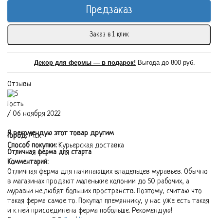
Предзаказ
Заказ в 1 клик
Декор для фермы — в подарок!
Выгода до 800 руб.
Отзывы
Гость
/ 06 ноября 2022
Я рекомендую этот товар другим
Город:
Мск
Способ покупки:
Курьерская доставка
Отличная ферма для старта
Комментарий:
Отличная ферма для начинающих владельцев муравьев. Обычно
в магазинах продают маленькие колонии до 50 рабочих, а
муравьи не любят больших пространств. Поэтому, считаю что
такая ферма самое то. Покупал племяннику, у нас уже есть такая
и к ней присоединена ферма побольше. Рекомендую!