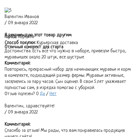
Валентин Иванов
/ 09 января 2022
Я рекомендую этот товар другим
Город:
Королев
Способ покупки:
Курьерская доставка
Отличный комплект для старта
Достоинства:
Есть все что нужно в наборе, привезли быстро,
муравьишек около 20 штук, все шустрые
Комментарий:
Повторюсь, прекрасный набор для начинающих: муравьи и корм
в комплекте, подходящий размер фермы. Муравьи активные,
заселились за пару часов. Сын оценил. В свои 5 лет ухаживает
полностью сам, я изредка помогаю с уборкой.
Отзыв полезен?
0
Да
/
Нет
Валентин, здравствуйте!
/ 09 января 2022
Комментарий:
Спасибо за отзыв! Мы рады, что вам понравилась продукция
нашего сайта!