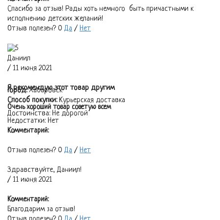
Спасибо за отзыв! Рады хоть немного быть причастными к
исполнению детских желаний!
Отзыв полезен?
0
Да
/
Нет
Даниил
/ 11 июня 2021
Я рекомендую этот товар другим
Город:
Хабаровск
Способ покупки:
Курьерская доставка
Очень хороший товар советую всем
Достоинства:
Не дорогой
Недостатки:
Нет
Комментарий:
Отзыв полезен?
0
Да
/
Нет
Здравствуйте, Даниил!
/ 11 июня 2021
Комментарий:
Благодарим за отзыв!
Отзыв полезен?
0
Да
/
Нет